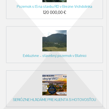
Pozemok s IS na stavbu RD v Brezne-Vrchdolinka
120 000,00
€
Exkluzívne – stavebný pozemok v Blatnici
SERIÓZNE HĽADÁME PRE KLIENTA S HOTOVOSŤOU