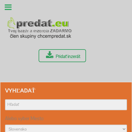
Pridať inzerát
VYHĽADAŤ
Alebo vyber Mesto