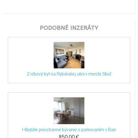
PODOBNÉ INZERÁTY
2 izbový byt na Rybárskej ulici v meste Sliač
Hľadáte priestranné bývanie s parkovaním v Ban
850,00
€