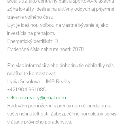
areál slúži ako centrálny park a športovo-relaxačná
zóna lokality, ideálna na aktívny oddych aj príjemné
trávenie voľného času.
Byt je ideálnou voľbou na vlastné bývanie aj ako
investícia na prenájom.
Energetický certifikát: B
Evidenčné číslo nehnuteľnosti: 7878
Pre viac informácií alebo dohodnutie obhliadky nás
neváhajte kontaktovať.
Lýdia Sekulová – JMB Reality
+421 904 961 085
sekulova.reality@gmail.com
Radi vám pomôžeme s prenájmom či predajom aj
vašej nehnuteľnosti. Zabezpečíme kompletný servis
vrátane právneho poradenstva.