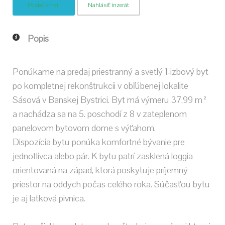
Poslať email
Nahlásiť inzerát
Popis
Ponúkame na predaj priestranný a svetlý 1-izbový byt
po kompletnej rekonštrukcii v obľúbenej lokalite
Sásová v Banskej Bystrici. Byt má výmeru 37,99 m²
a nachádza sa na 5. poschodí z 8 v zateplenom
panelovom bytovom dome s výťahom.
Dispozícia bytu ponúka komfortné bývanie pre
jednotlivca alebo pár. K bytu patrí zasklená loggia
orientovaná na západ, ktorá poskytuje príjemný
priestor na oddych počas celého roka. Súčasťou bytu
je aj latková pivnica.