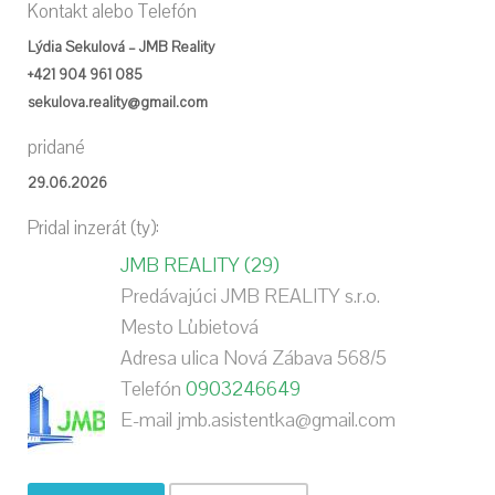
Kontakt alebo Telefón
Lýdia Sekulová – JMB Reality
+421 904 961 085
sekulova.reality@gmail.com
pridané
29.06.2026
Pridal inzerát (ty):
JMB REALITY
(29)
Predávajúci
JMB REALITY s.r.o.
Mesto
Ľubietová
Adresa
ulica Nová Zábava 568/5
Telefón
0903246649
E-mail
jmb.asistentka@gmail.com