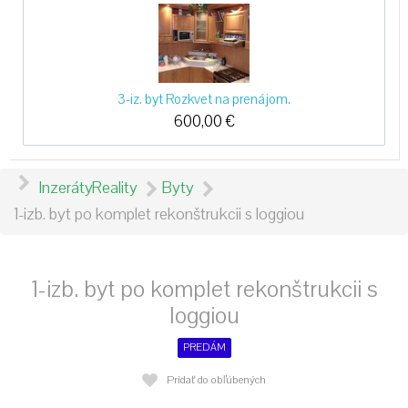
3-iz. byt Rozkvet na prenájom.
600,00
€
Inzeráty
Reality
Byty
1-izb. byt po komplet rekonštrukcii s loggiou
1-izb. byt po komplet rekonštrukcii s
loggiou
PREDÁM
Pridať do obľúbených