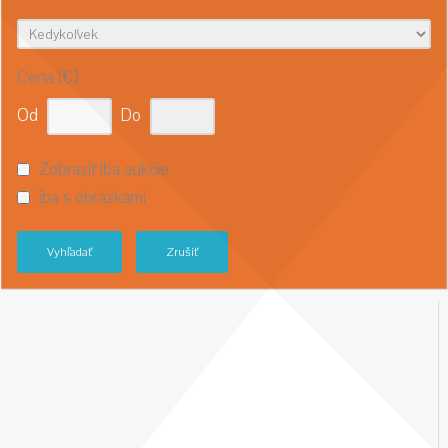
Cena (€)
Od
Do
Zobraziť iba aukcie
iba s obrázkami
Vyhľadať
Zrušiť