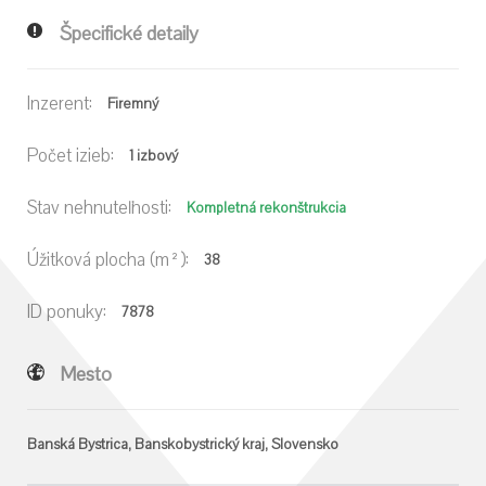
Špecifické detaily
Inzerent:
Firemný
Počet izieb:
1 izbový
Stav nehnuteľnosti:
Kompletná rekonštrukcia
Úžitková plocha (m²):
38
ID ponuky:
7878
Mesto
Banská Bystrica, Banskobystrický kraj, Slovensko