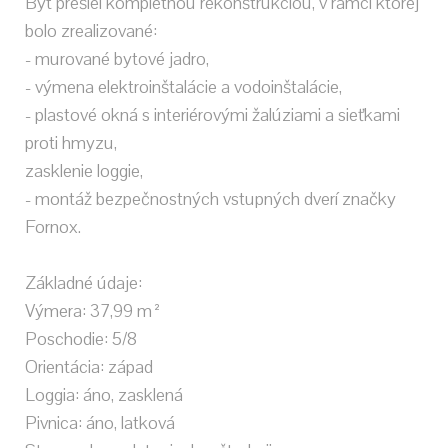
Byt prešiel kompletnou rekonštrukciou, v rámci ktorej
bolo zrealizované:
- murované bytové jadro,
- výmena elektroinštalácie a vodoinštalácie,
- plastové okná s interiérovými žalúziami a sieťkami
proti hmyzu,
zasklenie loggie,
- montáž bezpečnostných vstupných dverí značky
Fornox.
Základné údaje:
Výmera: 37,99 m²
Poschodie: 5/8
Orientácia: západ
Loggia: áno, zasklená
Pivnica: áno, latková