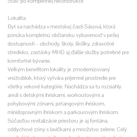
Stav: po kompletnej rekonštrukcii
Lokalita
Byt sa nachádza v mestskej časti Sásová, ktorá
ponúka kompletnú občiansku vybavenosť v pešej
dostupnosti – obchody, školy, škôlky, zdravotné
stredisko, zastávky MHD aj ďalšie služby potrebné pre
komfortné bývanie.
Veľkým benefitom lokality je zmodernizovaný
vnútroblok, ktorý vytvára príjemné prostredie pre
všetky vekové kategórie. Nachádza sa tu rozsiahly
areál s detskými ihriskami, workoutovými a
pohybovými zónami, petangovým ihriskom,
minidopravným ihriskom a parkourovým ihriskom.
Súčasťou revitalizácie priestoru je aj fontána,
oddychové zóny s lavičkami a množstvo zelene. Celý