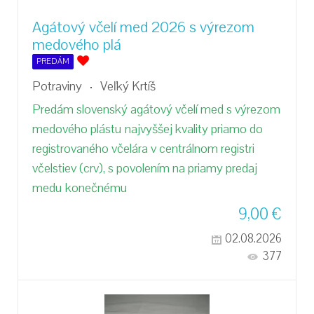
Agátový včelí med 2026 s výrezom
medového plá
PREDÁM
Potraviny
Veľký Krtíš
Predám slovenský agátový včelí med s výrezom
medového plástu najvyššej kvality priamo do
registrovaného včelára v centrálnom registri
včelstiev (crv), s povolením na priamy predaj
medu konečnému
9,00
€
02.08.2026
377