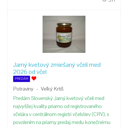
371
Jarný kvetový zmiešaný včelí med
2026 od včel
PREDÁM
Potraviny
Veľký Krtíš
Predám Slovenský Jarný kvetový včelí med
najvyššej kvality priamo od registrovaného
včelára v centrálnom registri včelstiev (CRV), s
povolením na priamy predaj medu konečnému