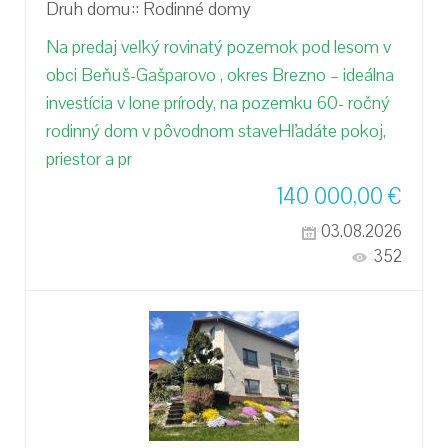
Druh domu::
Rodinné domy
Na predaj veľký rovinatý pozemok pod lesom v
obci Beňuš-Gašparovo , okres Brezno – ideálna
investícia v lone prírody, na pozemku 60- ročný
rodinný dom v pôvodnom staveHľadáte pokoj,
priestor a pr
140 000,00
€
03.08.2026
352