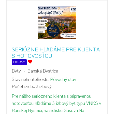
SERIÓZNE HĽADÁME PRE KLIENTA
S HOTOVOSŤOU
PREDÁM
Byty
Banská Bystrica
Stav nehnuteľnosti::
Pôvodný stav
Počet izieb::
3 izbový
Pre nášho seriózneho klienta s pripravenou
hotovosťou hľadáme 3-izbový byt typu VNKS v
Banskej Bystrici, na sídlisku Sásová.Na