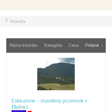
Inzeráty
Názov inzerátu
Kategória
Cena
Pridané
Exkluzívne – stavebný pozemok v
Blatnici