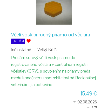
Včelí vosk prírodný priamo od včelára
PREDÁM
Iné ostatné
Veľký Krtíš
Predám surový včelí vosk priamo do
registrovaného včelára v centrálnom registri
včelstiev (CRV), s povolením na priamy predaj
medu konečnému spotrebiteľovi od Regionálnej
veterinárnej a potravino
15,49
€
02.08.2026