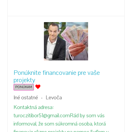
Ponúknite financovanie pre vaše
projekty
PONÚKAM
Iné ostatné
Levoča
Kontaktná adresa:
turoczitibor51@gmail.comRád by som vás
informoval, že som súkromná osoba, ktorá