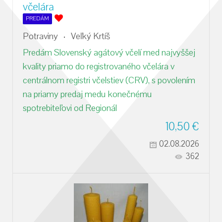
včelára
PREDÁM
Potraviny
Veľký Krtíš
Predám Slovenský agátový včelí med najvyššej
kvality priamo do registrovaného včelára v
centrálnom registri včelstiev (CRV), s povolením
na priamy predaj medu konečnému
spotrebiteľovi od Regionál
10,50
€
02.08.2026
362