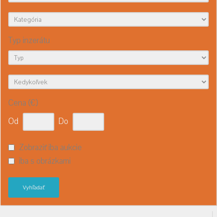
Typ inzerátu
Cena (€)
Od
Do
Zobraziť iba aukcie
iba s obrázkami
Vyhľadať