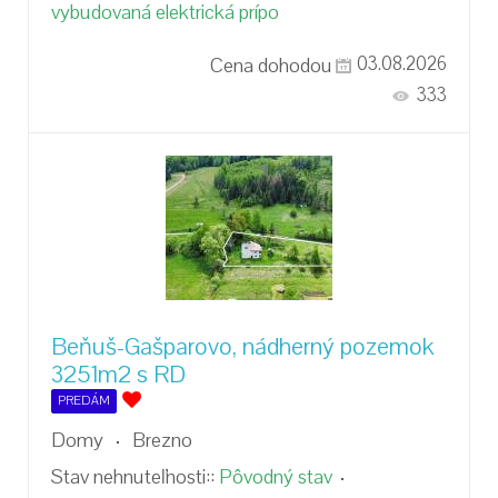
vybudovaná elektrická prípo
Cena dohodou
03.08.2026
333
Beňuš-Gašparovo, nádherný pozemok
3251m2 s RD
PREDÁM
Domy
Brezno
Stav nehnuteľnosti::
Pôvodný stav