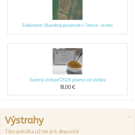
Exkluzívne: Stavebný pozemok v Trnove - rezerv
Sušený včelí peľ 2026 priamo od včelára
18,00
€
×
Výstrahy
Táto položka už nie je k dispozícií