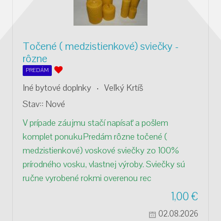
Točené ( medzistienkové) sviečky -
rôzne
PREDÁM
Iné bytové doplnky
Veľký Krtíš
Stav::
Nové
V prípade záujmu stačí napísať a pošlem
komplet ponukuPredám rôzne točené (
medzistienkové) voskové sviečky zo 100%
prírodného vosku, vlastnej výroby. Sviečky sú
ručne vyrobené rokmi overenou rec
1,00
€
02.08.2026