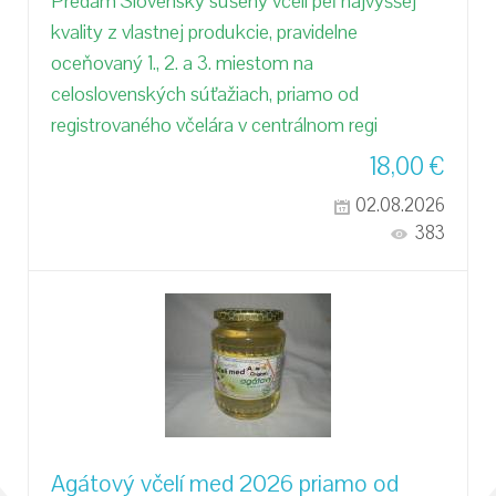
Predám Slovenský sušený včelí peľ najvyššej
kvality z vlastnej produkcie, pravidelne
oceňovaný 1., 2. a 3. miestom na
celoslovenských súťažiach, priamo od
registrovaného včelára v centrálnom regi
18,00
€
02.08.2026
383
Agátový včelí med 2026 priamo od