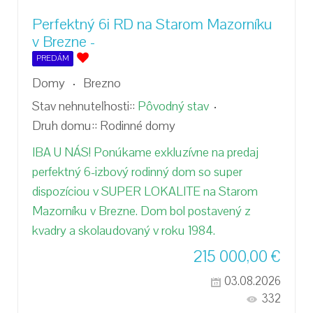
Perfektný 6i RD na Starom Mazorníku
v Brezne -
PREDÁM
Domy
Brezno
Stav nehnuteľnosti::
Pôvodný stav
Druh domu::
Rodinné domy
IBA U NÁS! Ponúkame exkluzívne na predaj
perfektný 6-izbový rodinný dom so super
dispozíciou v SUPER LOKALITE na Starom
Mazorníku v Brezne. Dom bol postavený z
kvadry a skolaudovaný v roku 1984.
215 000,00
€
03.08.2026
332