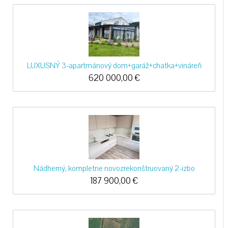
LUXUSNÝ 3-apartmánový dom+garáž+chatka+vináreň
620 000,00
€
Nádherný, kompletne novozrekonštruovaný 2-izbo
187 900,00
€