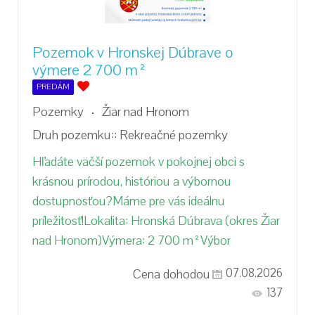
Pozemok v Hronskej Dúbrave o
výmere 2 700 m²
PREDÁM
Pozemky
Žiar nad Hronom
Druh pozemku::
Rekreačné pozemky
Hľadáte väčší pozemok v pokojnej obci s
krásnou prírodou, históriou a výbornou
dostupnosťou?Máme pre vás ideálnu
príležitosť!Lokalita: Hronská Dúbrava (okres Žiar
nad Hronom)Výmera: 2 700 m²Výbor
Cena dohodou
07.08.2026
137