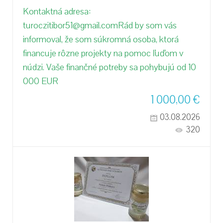
Kontaktná adresa:
turoczitibor51@gmail.comRád by som vás
informoval, že som súkromná osoba, ktorá
financuje rôzne projekty na pomoc ľuďom v
núdzi. Vaše finančné potreby sa pohybujú od 10
000 EUR
1 000,00
€
03.08.2026
320