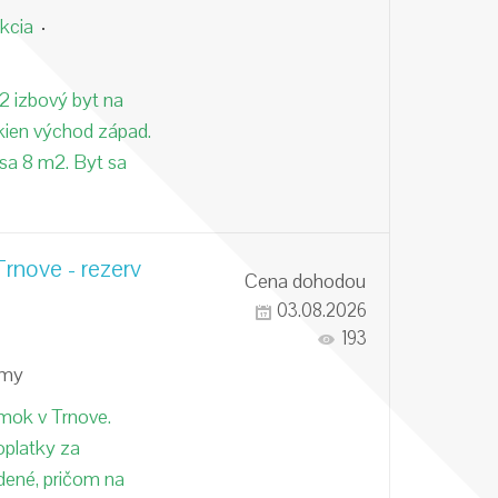
kcia
2 izbový byt na
okien východ západ.
sa 8 m2. Byt sa
rnove - rezerv
Cena dohodou
03.08.2026
193
omy
mok v Trnove.
platky za
adené, pričom na