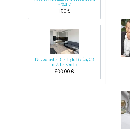
- rôzne
1,00
€
Novostavba 3-iz. bytu Bytča, 68
m2, balkón 13
800,00
€