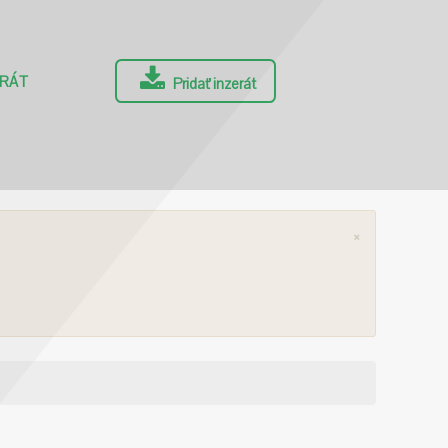
ERÁT
Pridať inzerát
×