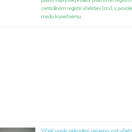
plástu najvyššej kvality priamo do registr
centrálnom registri včelstiev (crv), s povo
medu konečnému
Včelí vosk prírodný priamo od včel