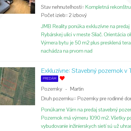
Stav nehnuteľnosti::
Kompletná rekonštru
Počet izieb::
2 izbový
JMB Reality ponúka exkluzívne na predaj 
Rybárskej ulici v meste Sliač. Orientácia 
Výmera bytu je 50 m2 plus presklená tera
nachádza na prvom nad
Exkluzívne: Stavebný pozemok v T
PREDÁM
Pozemky
Martin
Druh pozemku::
Pozemky pre rodinné d
Ponúkame Vám na predaj stavebný poze
Pozemok má výmeru 1090 m2. Všetky po
vybudovanie inžinierskych sietí sú už uhr