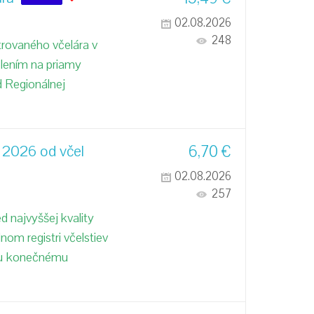
02.08.2026
248
trovaného včelára v
olením na priamy
 Regionálnej
 2026 od včel
6,70
€
02.08.2026
257
 najvyššej kvality
nom registri včelstiev
edu konečnému