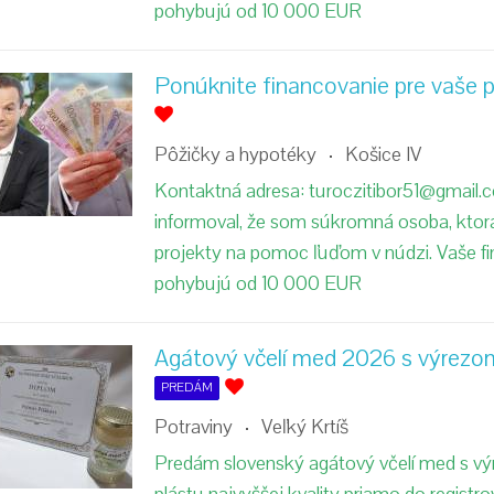
pohybujú od 10 000 EUR
Ponúknite financovanie pre vaše p
Pôžičky a hypotéky
Košice IV
Kontaktná adresa: turoczitibor51@gmail
informoval, že som súkromná osoba, ktorá
projekty na pomoc ľuďom v núdzi. Vaše f
pohybujú od 10 000 EUR
Agátový včelí med 2026 s výrez
PREDÁM
Potraviny
Veľký Krtíš
Predám slovenský agátový včelí med s 