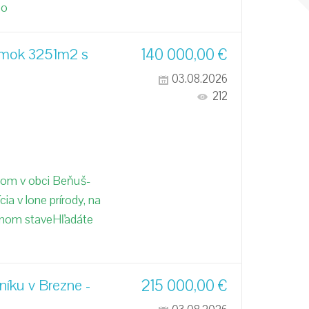
po
emok 3251m2 s
140 000,00
€
03.08.2026
212
som v obci Beňuš-
ia v lone prírody, na
dnom staveHľadáte
íku v Brezne -
215 000,00
€