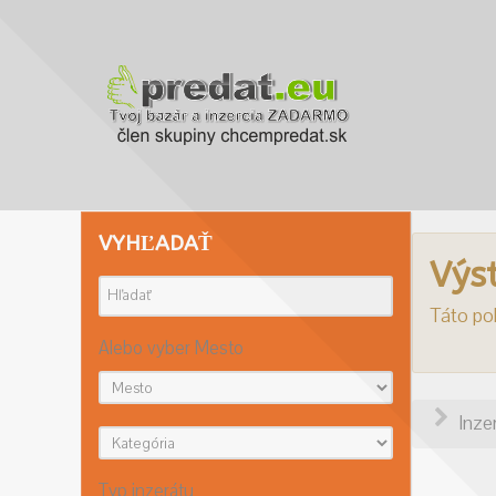
VYHĽADAŤ
Výs
Táto pol
Alebo vyber Mesto
Inze
Typ inzerátu