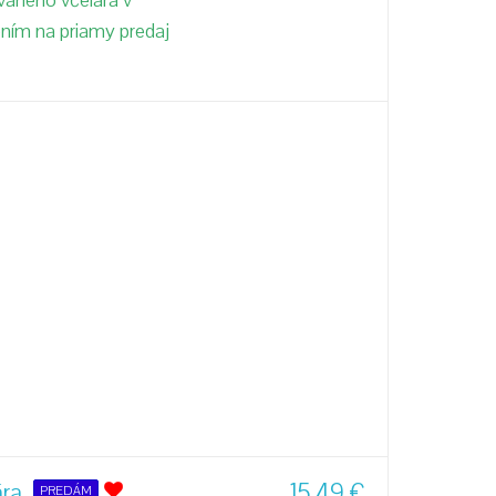
ovaného včelára v
lením na priamy predaj
ára
15,49
€
PREDÁM