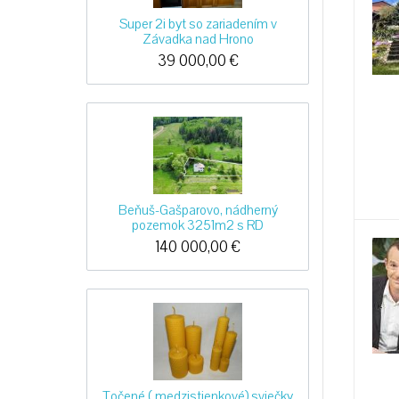
Super 2i byt so zariadením v
Závadka nad Hrono
39 000,00
€
Beňuš-Gašparovo, nádherný
pozemok 3251m2 s RD
140 000,00
€
Točené ( medzistienkové) sviečky