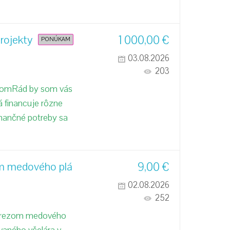
rojekty
1 000,00
€
PONÚKAM
03.08.2026
203
.comRád by som vás
 financuje rôzne
inančné potreby sa
om medového plá
9,00
€
02.08.2026
252
výrezom medového