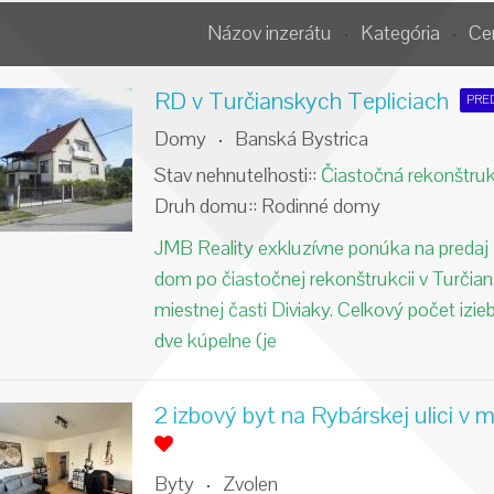
Názov inzerátu
Kategória
Ce
RD v Turčianskych Tepliciach
PRE
Domy
Banská Bystrica
Stav nehnuteľnosti::
Čiastočná rekonštruk
Druh domu::
Rodinné domy
JMB Reality exkluzívne ponúka na predaj
dom po čiastočnej rekonštrukcii v Turčian
miestnej časti Diviaky. Celkový počet izie
dve kúpelne (je
2 izbový byt na Rybárskej ulici v m
Byty
Zvolen