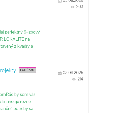
03.08.2026
203
aj perfektný 6-izbový
PER LOKALITE na
tavený z kvadry a
rojekty
PONÚKAM
03.08.2026
214
.comRád by som vás
 financuje rôzne
inančné potreby sa