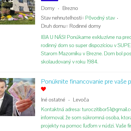
Domy
Brezno
Stav nehnuteľnosti::
Pôvodný stav
Druh domu::
Rodinné domy
IBA U NÁS! Ponúkame exkluzívne na pred
rodinný dom so super dispozíciou v SU
Starom Mazorníku v Brezne. Dom bol pos
skolaudovaný v roku 1984.
Ponúknite financovanie pre vaše p
Iné ostatné
Levoča
Kontaktná adresa: turoczitibor51@gmail
informoval, že som súkromná osoba, ktorá
projekty na pomoc ľuďom v núdzi. Vaše f