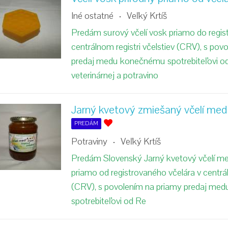
Iné ostatné
Veľký Krtíš
Predám surový včelí vosk priamo do regis
centrálnom registri včelstiev (CRV), s pov
predaj medu konečnému spotrebiteľovi od
veterinárnej a potravino
Jarný kvetový zmiešaný včelí med
PREDÁM
Potraviny
Veľký Krtíš
Predám Slovenský Jarný kvetový včelí med
priamo od registrovaného včelára v centrál
(CRV), s povolením na priamy predaj m
spotrebiteľovi od Re