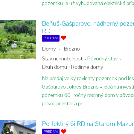
pozemku je už vybudovaná elektrická prí
Beňuš-Gašparovo, nádherný poz
RD
PREDÁM
Domy
Brezno
Stav nehnuteľnosti::
Pôvodný stav
Druh domu::
Rodinné domy
Na predaj veľký rovinatý pozemok pod le
Gašparovo , okres Brezno – ideálna investíc
pozemku 60- ročný rodinný dom v pôvo
pokoj, priestor a pr
Perfektný 6i RD na Starom Mazorn
PREDÁM