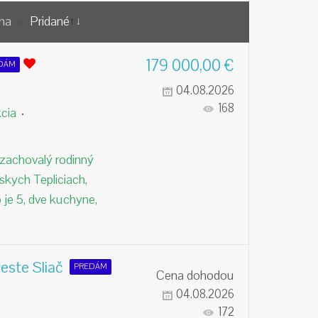
na
Pridané
179 000,00
€
DÁM
04.08.2026
168
cia
 zachovalý rodinný
skych Tepliciach,
b je 5, dve kuchyne,
este Sliač
PREDÁM
Cena dohodou
04.08.2026
172