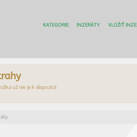
KATEGORIE
INZERÁTY
VLOŽIŤ INZ
trahy
ožka už nie je k dispozícií
ráty