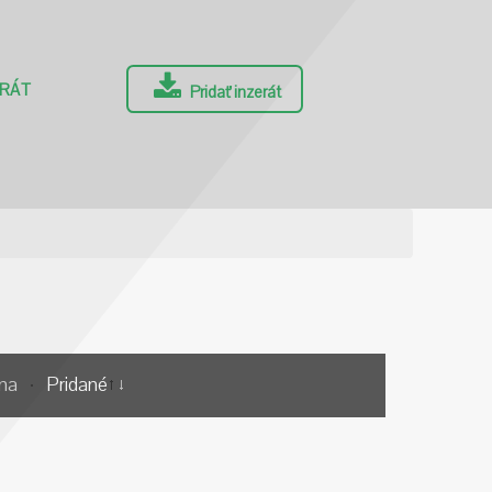
ERÁT
Pridať inzerát
na
Pridané