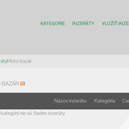
KATEGORIE
INZERÁTY
VLOŽIŤ INZ
ráty
Moto bazár
 BAZÁR
Názov inzerátu
Kategória
Ce
 kategórií nie sú žiadne inzeráty