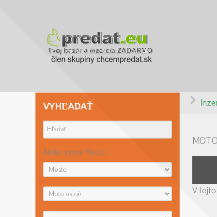
Inze
VYHĽADAŤ
MOTO
Alebo vyber Mesto
V tejto