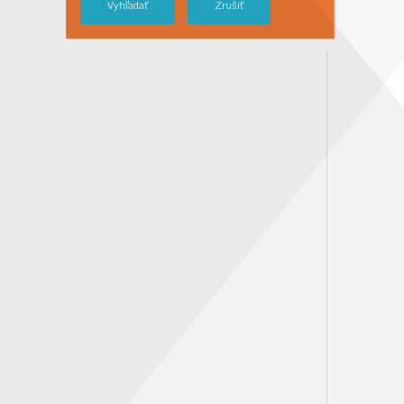
Vyhľadať
Zrušiť