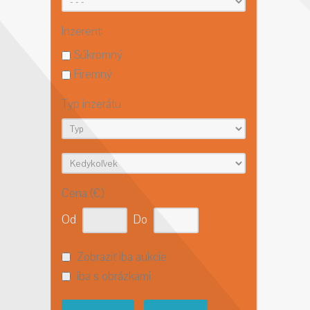
Inzerent:
Súkromný
Firemný
Typ inzerátu
Cena (€)
Od
Do
Zobraziť iba aukcie
iba s obrázkami