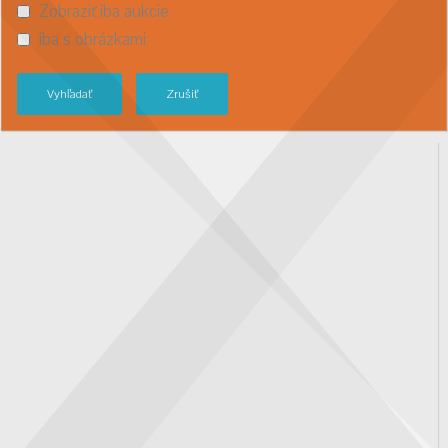
Zobraziť iba aukcie
iba s obrázkami
Vyhľadať
Zrušiť