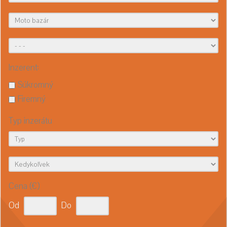
Inzerent:
Súkromný
Firemný
Typ inzerátu
Cena (€)
Od
Do