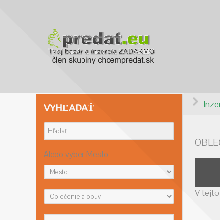
Inze
VYHĽADAŤ
OBLE
Alebo vyber Mesto
V tejto