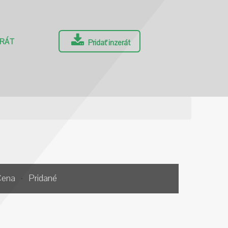
ERÁT
Pridať inzerát
Cena
Pridané