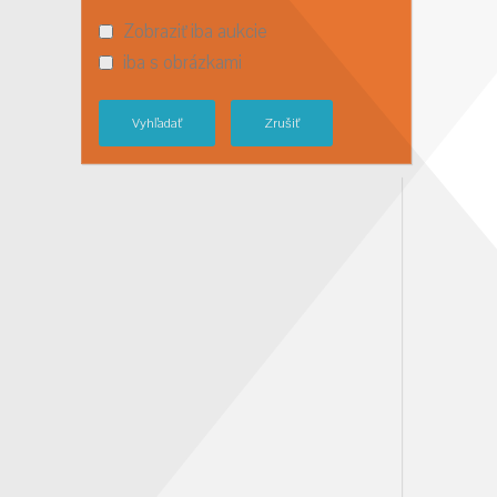
Zobraziť iba aukcie
iba s obrázkami
Vyhľadať
Zrušiť