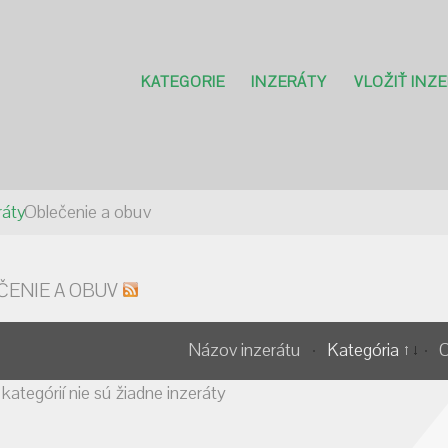
KATEGORIE
INZERÁTY
VLOŽIŤ INZ
ráty
Oblečenie a obuv
ČENIE A OBUV
Názov inzerátu
Kategória
 kategórií nie sú žiadne inzeráty