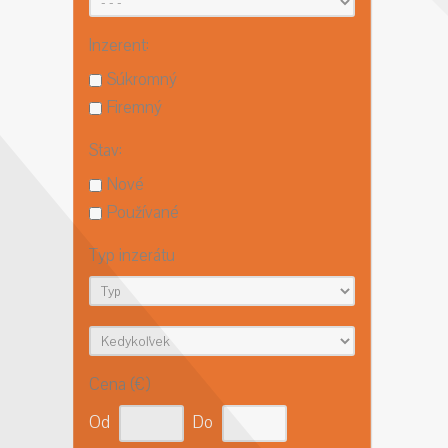
Inzerent:
Súkromný
Firemný
Stav:
Nové
Používané
Typ inzerátu
Cena (€)
Od
Do