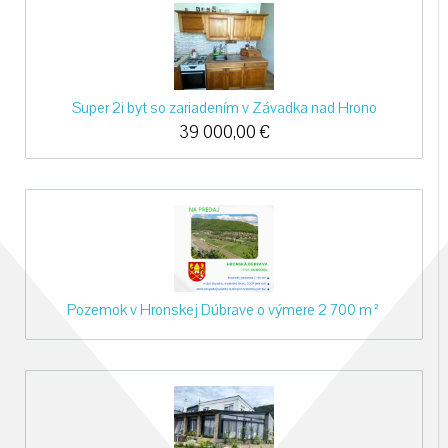
Super 2i byt so zariadením v Závadka nad Hrono
39 000,00
€
Pozemok v Hronskej Dúbrave o výmere 2 700 m²