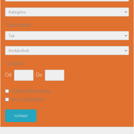
Typ inzerátu
Cena (€)
Od
Do
Zobraziť iba aukcie
iba s obrázkami
Vyhľadať