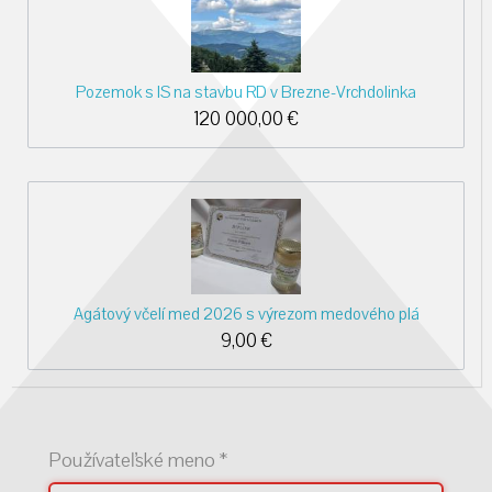
Pozemok s IS na stavbu RD v Brezne-Vrchdolinka
120 000,00
€
Agátový včelí med 2026 s výrezom medového plá
9,00
€
Používateľské meno
*