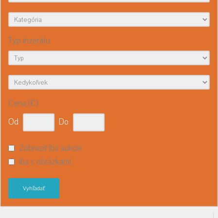
Typ inzerátu
Cena (€)
Od
Do
Zobraziť iba aukcie
iba s obrázkami
Vyhľadať