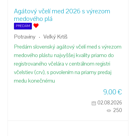
Agátový včelí med 2026 s výrezom
medového plá
PREDÁM
Potraviny
Veľký Krtíš
Predám slovenský agátový včelí med s výrezom
medového plástu najvyššej kvality priamo do
registrovaného včelára v centrálnom registri
včelstiev (crv), s povolením na priamy predaj
medu konečnému
9,00
€
02.08.2026
250