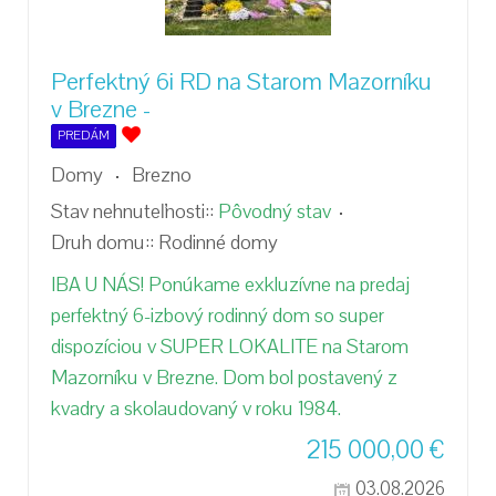
Perfektný 6i RD na Starom Mazorníku
v Brezne -
PREDÁM
Domy
Brezno
Stav nehnuteľnosti::
Pôvodný stav
Druh domu::
Rodinné domy
IBA U NÁS! Ponúkame exkluzívne na predaj
perfektný 6-izbový rodinný dom so super
dispozíciou v SUPER LOKALITE na Starom
Mazorníku v Brezne. Dom bol postavený z
kvadry a skolaudovaný v roku 1984.
215 000,00
€
03.08.2026