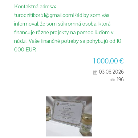
Kontaktná adresa:
turoczitibor51@gmail.comRád by som vás
informoval, že som súkromná osoba, ktorá
financuje rôzne projekty na pomoc ľuďom v
núdzi. Vaše finančné potreby sa pohybujú od 10
000 EUR
1 000,00
€
03.08.2026
196