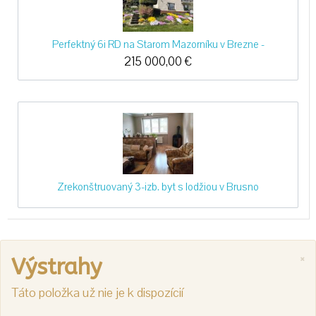
Perfektný 6i RD na Starom Mazorníku v Brezne -
215 000,00
€
Zrekonštruovaný 3-izb. byt s lodžiou v Brusno
×
Výstrahy
Táto položka už nie je k dispozícií