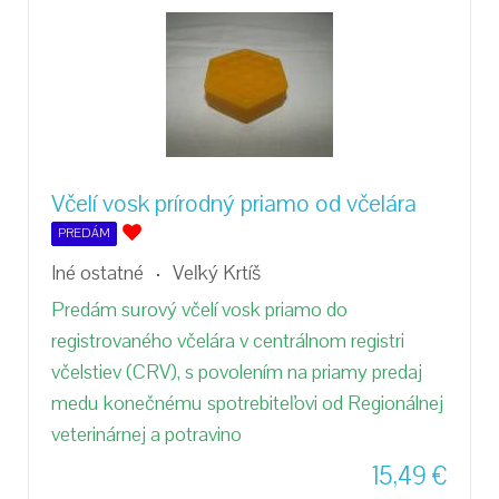
Včelí vosk prírodný priamo od včelára
PREDÁM
Iné ostatné
Veľký Krtíš
Predám surový včelí vosk priamo do
registrovaného včelára v centrálnom registri
včelstiev (CRV), s povolením na priamy predaj
medu konečnému spotrebiteľovi od Regionálnej
veterinárnej a potravino
15,49
€