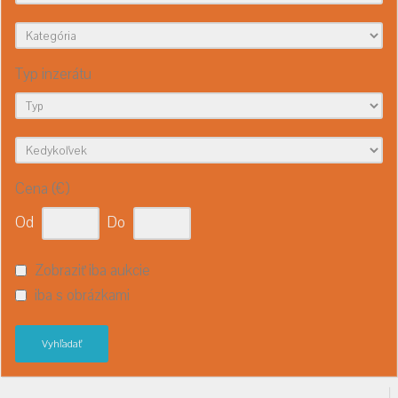
Typ inzerátu
Cena (€)
Od
Do
Zobraziť iba aukcie
iba s obrázkami
Vyhľadať