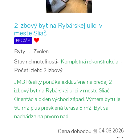
2 izbový byt na Rybárskej ulici v
meste Sliač
PREDÁM
Byty
Zvolen
Stav nehnuteľnosti::
Kompletná rekonštrukcia
Počet izieb::
2 izbový
JMB Reality ponúka exkluzívne na predaj 2
izbový byt na Rybárskej ulici v meste Sliač.
Orientácia okien východ západ. Výmera bytu je
50 m2 plus presklená terasa 8 m2. Byt sa
nachádza na prvom nad
Cena dohodou
04.08.2026