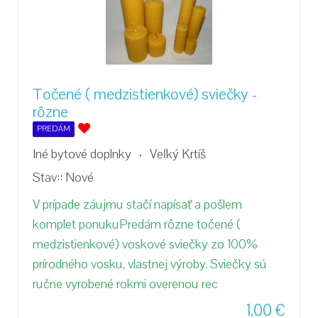
Točené ( medzistienkové) sviečky -
rôzne
PREDÁM
Iné bytové doplnky
Veľký Krtíš
Stav::
Nové
V prípade záujmu stačí napísať a pošlem
komplet ponukuPredám rôzne točené (
medzistienkové) voskové sviečky zo 100%
prírodného vosku, vlastnej výroby. Sviečky sú
ručne vyrobené rokmi overenou rec
1,00
€