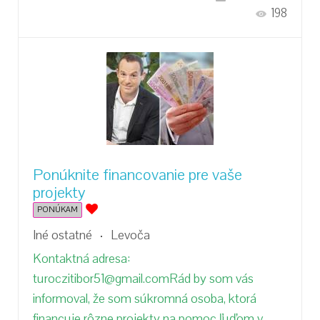
198
Ponúknite financovanie pre vaše
projekty
PONÚKAM
Iné ostatné
Levoča
Kontaktná adresa:
turoczitibor51@gmail.comRád by som vás
informoval, že som súkromná osoba, ktorá
financuje rôzne projekty na pomoc ľuďom v