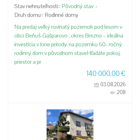
Stav nehnuteľnosti::
Pôvodný stav
Druh domu::
Rodinné domy
Na predaj veľký rovinatý pozemok pod lesom v
obci Beňuš-Gašparovo , okres Brezno – ideálna
investícia v lone prírody, na pozemku 60- ročný
rodinný dom v pôvodnom staveHľadáte pokoj,
priestor a pr
140 000,00
€
03.08.2026
208