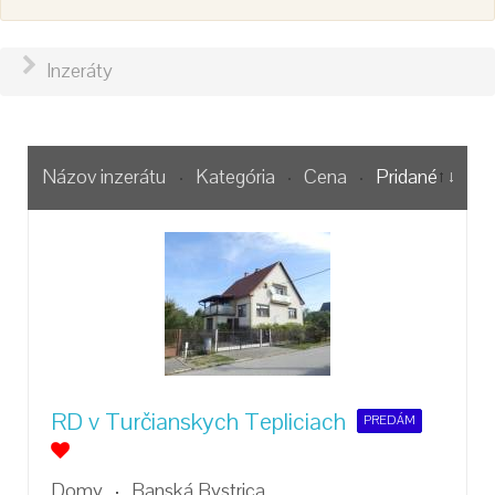
Inzeráty
Názov inzerátu
Kategória
Cena
Pridané
RD v Turčianskych Tepliciach
PREDÁM
Domy
Banská Bystrica