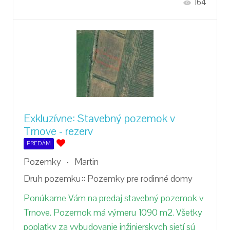
164
Exkluzívne: Stavebný pozemok v
Trnove - rezerv
PREDÁM
Pozemky
Martin
Druh pozemku::
Pozemky pre rodinné domy
Ponúkame Vám na predaj stavebný pozemok v
Trnove. Pozemok má výmeru 1090 m2. Všetky
poplatky za vybudovanie inžinierskych sietí sú