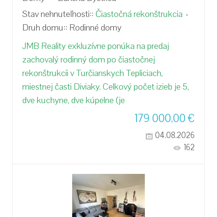
Stav nehnuteľnosti::
Čiastočná rekonštrukcia
Druh domu::
Rodinné domy
JMB Reality exkluzívne ponúka na predaj
zachovalý rodinný dom po čiastočnej
rekonštrukcii v Turčianskych Tepliciach,
miestnej časti Diviaky. Celkový počet izieb je 5,
dve kuchyne, dve kúpelne (je
179 000,00
€
04.08.2026
162