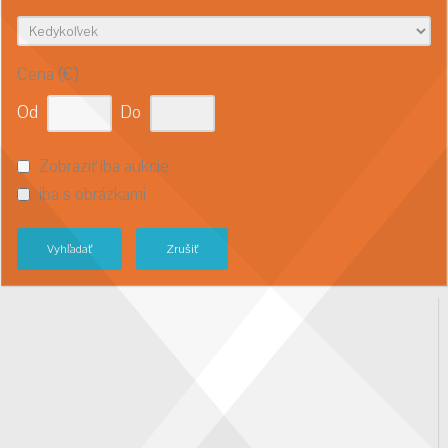
Cena (€)
Od
Do
Zobraziť iba aukcie
iba s obrázkami
Vyhľadať
Zrušiť