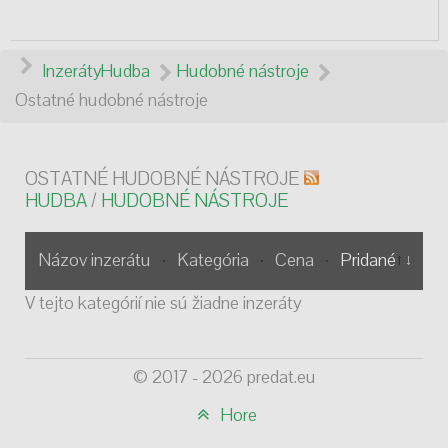
Inzeráty
Hudba
Hudobné nástroje
Ostatné hudobné nástroje
OSTATNÉ HUDOBNÉ NÁSTROJE
HUDBA
/
HUDOBNÉ NÁSTROJE
Názov inzerátu
Kategória
Cena
Pridané
V tejto kategórií nie sú žiadne inzeráty
© 2017 - 2026 predat.eu
Hore