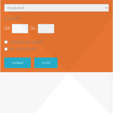
Cena (€)
Od
Do
Zobraziť iba aukcie
iba s obrázkami
Vyhľadať
Zrušiť