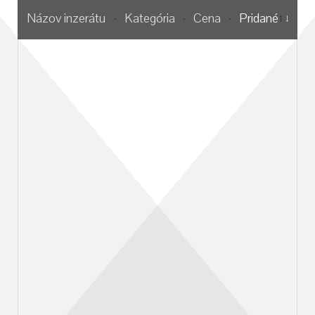
Názov inzerátu
Kategória
Cena
Pridané