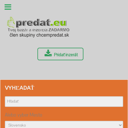
Pridať inzerát
VYHĽADAŤ
Alebo vyber Mesto