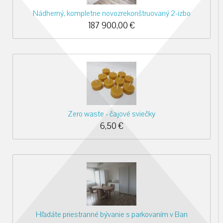
Nádherný, kompletne novozrekonštruovaný 2-izbo
187 900,00
€
Zero waste - čajové sviečky
6,50
€
Hľadáte priestranné bývanie s parkovaním v Ban